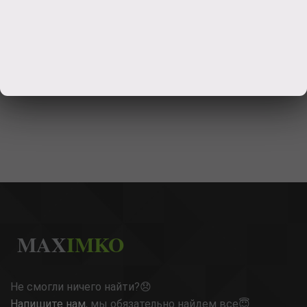
MAX
IMKO
Не смогли ничего найти?😞
Напишите нам
, мы обязательно найдем все😇